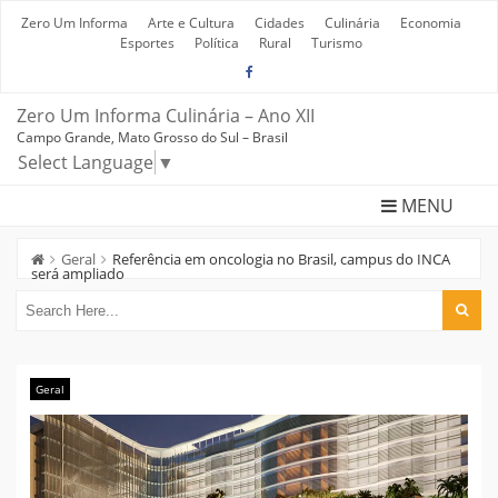
Skip
to
Zero Um Informa
Arte e Cultura
Cidades
Culinária
Economia
content
Esportes
Política
Rural
Turismo
Zero Um Informa Culinária – Ano XII
Campo Grande, Mato Grosso do Sul – Brasil
Select Language
▼
MENU
Geral
Referência em oncologia no Brasil, campus do INCA
será ampliado
Geral