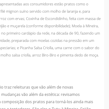
ão apresentadas aos consumidores estão pratos como o
ilé mignon suíno servido com molho de laranja e, para
roz com ervas; Coxinha de Escondidinho, feita com massa de
ijão e muçarela (conforme disponibilidade); Moela à Mineira,
e no primeiro cardápio da rede, na década de 90, fazendo um
ovidade, preparada com moelas cozidas na pressão em um
eciarias; e Picanha Salsa Criolla, uma carne com o sabor do
olho salsa criolla, arroz Biro-Biro e pimenta dedo de moça.
o traz releituras que vão além de novas
 mudanças vão além da estética: revisamos
 composição dos pratos para torná-los ainda mais
sos e tentadores. São eles o Tutu à Mineira, Feijão