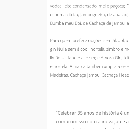
vodca, leite condensado, mel e paçoca; F
espuma cítrica; Jambugueiro, de abacaxi,
Bumba meu Boi, de Cachaça de Jambu, a
Para quem prefere opções sem álcool, a 
gin Nulla sem álcool, hortelã, zimbro e mo
limão siciliano e alecrim; e Amora Gin, fe
e hortelã. A marca também amplia a sele
Madeiras, Cachaça Jambu, Cachaça Heats
“Celebrar 35 anos de história é 
compromisso com a inovação e a t