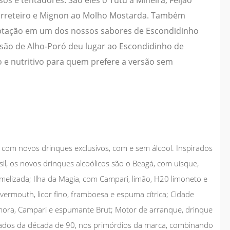
Carreteiro e Mignon ao Molho Mostarda. Também
tação em um dos nossos sabores de Escondidinho
rsão de Alho-Poró deu lugar ao Escondidinho de
o e nutritivo para quem prefere a versão sem
 com novos drinques exclusivos, com e sem álcool. Inspirados
il, os novos drinques alcoólicos são o Beagá, com uísque,
ramelizada; Ilha da Magia, com Campari, limão, H20 limoneto e
vermouth, licor fino, framboesa e espuma cítrica; Cidade
mora, Campari e espumante Brut; Motor de arranque, drinque
ados da década de 90, nos primórdios da marca, combinando