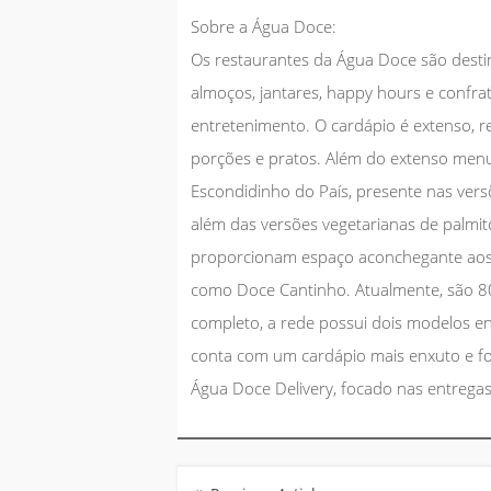
Sobre a Água Doce:
Os restaurantes da Água Doce são desti
almoços, jantares, happy hours e confr
entretenimento. O cardápio é extenso, rep
porções e pratos. Além do extenso menu
Escondidinho do País, presente nas versõ
além das versões vegetarianas de palmito
proporcionam espaço aconchegante aos c
como Doce Cantinho. Atualmente, são 80
completo, a rede possui dois modelos e
conta com um cardápio mais enxuto e foc
Água Doce Delivery, focado nas entregas
Navegação