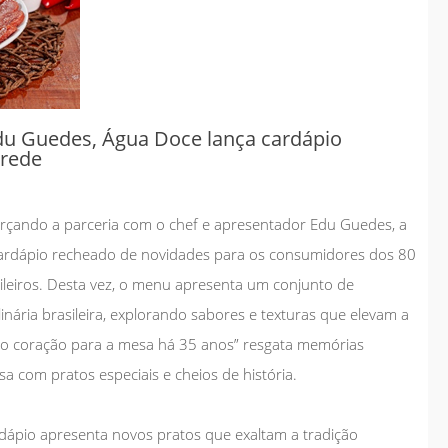
overno antecipa
Governo antecipa
etas do saneamento
metas do saneamento
 consolida
e consolida
nvestimentos
investimentos
du Guedes, Água Doce lança cardápio
struturantes em
estruturantes em
 rede
hapadão do Sul
Chapadão do Sul
jan 08
jan 08
rçando a parceria com o chef e apresentador Edu Guedes, a
2026
2026
Geral
Geral
cardápio recheado de novidades para os consumidores dos 80
ileiros. Desta vez, o menu apresenta um conjunto de
inária brasileira, explorando sabores e texturas que elevam a
Do coração para a mesa há 35 anos” resgata memórias
a com pratos especiais e cheios de história.
rdápio apresenta novos pratos que exaltam a tradição