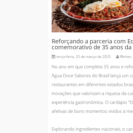
G
m
e
i
Reforçando a parceria com E
e
comemorativo de 35 anos da
C
terça-feira, 25 de março de 2025
ffbrites
No ano em que completa 35 anos e refo
Água Doce Sabores do Brasil lança um 
restaurantes em diferentes estados bras
inovações que valorizam a riqueza da cul
experiência gastronômica. O cardápio “
afetivas de bons momentos vividos à mes
Explorando ingredientes nacionais, o ca