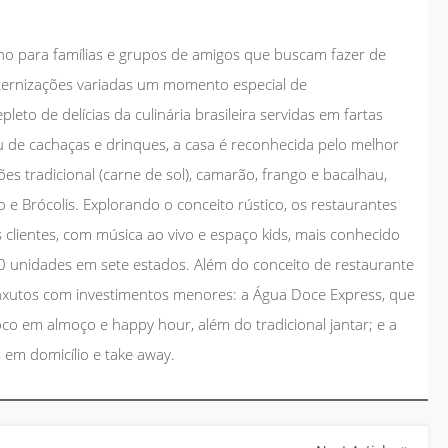
no para famílias e grupos de amigos que buscam fazer de
aternizações variadas um momento especial de
leto de delícias da culinária brasileira servidas em fartas
 de cachaças e drinques, a casa é reconhecida pelo melhor
es tradicional (carne de sol), camarão, frango e bacalhau,
 e Brócolis. Explorando o conceito rústico, os restaurantes
lientes, com música ao vivo e espaço kids, mais conhecido
 unidades em sete estados. Além do conceito de restaurante
nxutos com investimentos menores: a Água Doce Express, que
o em almoço e happy hour, além do tradicional jantar; e a
 em domicílio e take away.