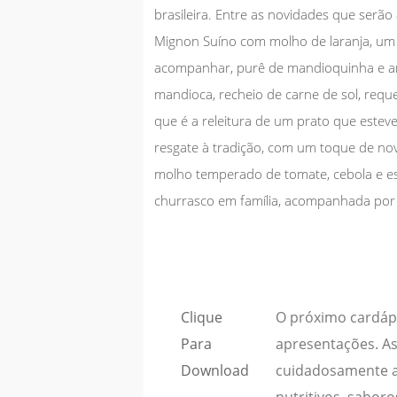
brasileira. Entre as novidades que ser
Mignon Suíno com molho de laranja, um f
acompanhar, purê de mandioquinha e ar
mandioca, recheio de carne de sol, reque
que é a releitura de um prato que estev
resgate à tradição, com um toque de n
molho temperado de tomate, cebola e esp
churrasco em família, acompanhada por m
Clique
O próximo cardápi
Para
apresentações. As
Download
cuidadosamente a
nutritivos, saboro