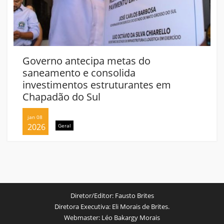
Governo antecipa metas do
saneamento e consolida
investimentos estruturantes em
Chapadão do Sul
jan 08
2026
Geral
Diretor/Editor:
Fausto Brites
Diretora Executiva:
Eli Morais de Brites.
Webmaster:
Léo Bakargy Morais