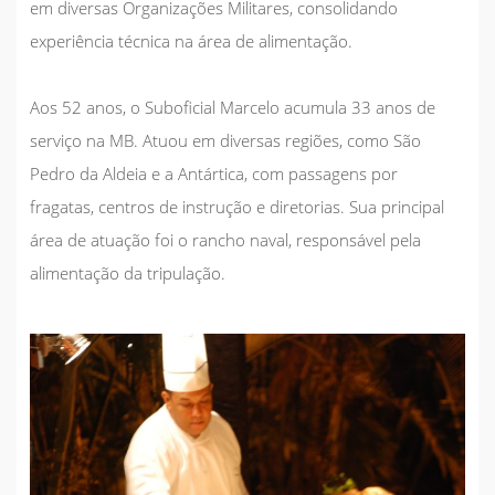
em diversas Organizações Militares, consolidando
experiência técnica na área de alimentação.
Aos 52 anos, o Suboficial Marcelo acumula 33 anos de
serviço na MB. Atuou em diversas regiões, como São
Pedro da Aldeia e a Antártica, com passagens por
fragatas, centros de instrução e diretorias. Sua principal
área de atuação foi o rancho naval, responsável pela
alimentação da tripulação.