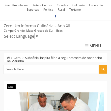
Skip
to
Zero Um Informa
Arte e Cultura
Cidades
Culinária
Economia
content
Esportes
Política
Rural
Turismo
Zero Um Informa Culinária – Ano XII
Campo Grande, Mato Grosso do Sul – Brasil
Select Language
▼
MENU
Geral
Suboficial inspira filho a seguir carreira de cozinheiro
na Marinha
Geral