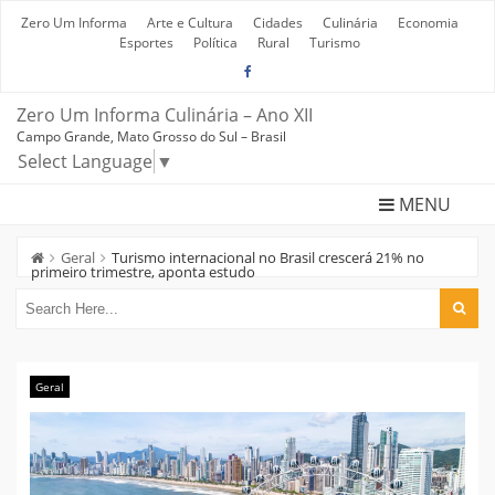
Skip
to
Zero Um Informa
Arte e Cultura
Cidades
Culinária
Economia
content
Esportes
Política
Rural
Turismo
Zero Um Informa Culinária – Ano XII
Campo Grande, Mato Grosso do Sul – Brasil
Select Language
▼
MENU
Geral
Turismo internacional no Brasil crescerá 21% no
primeiro trimestre, aponta estudo
Geral