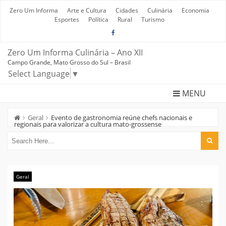
Skip
to
Zero Um Informa
Arte e Cultura
Cidades
Culinária
Economia
content
Esportes
Política
Rural
Turismo
Zero Um Informa Culinária – Ano XII
Campo Grande, Mato Grosso do Sul – Brasil
Select Language
▼
MENU
Geral
Evento de gastronomia reúne chefs nacionais e
regionais para valorizar a cultura mato-grossense
Geral