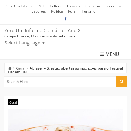
Skip
to
Zero Um Informa
Arte e Cultura
Cidades
Culinária
Economia
content
Esportes
Política
Rural
Turismo
Zero Um Informa Culinária – Ano XII
Campo Grande, Mato Grosso do Sul – Brasil
Select Language
▼
MENU
Geral
Abrasel MS: estão abertas as inscrições para o Festival
Bar em Bar
Geral