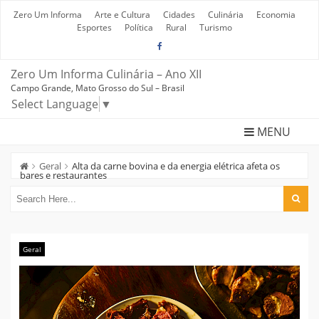
Skip
to
Zero Um Informa
Arte e Cultura
Cidades
Culinária
Economia
content
Esportes
Política
Rural
Turismo
Zero Um Informa Culinária – Ano XII
Campo Grande, Mato Grosso do Sul – Brasil
Select Language
▼
MENU
Geral
Alta da carne bovina e da energia elétrica afeta os
bares e restaurantes
Geral