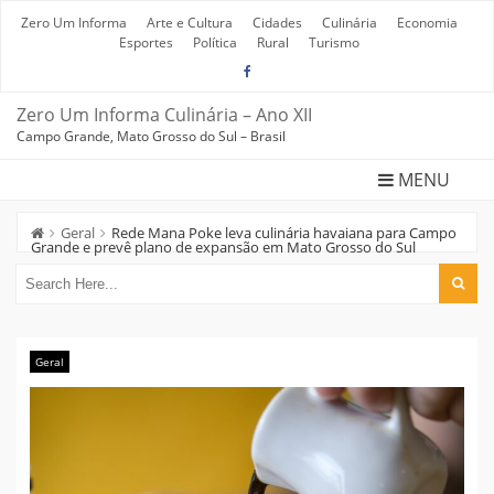
Skip
to
Zero Um Informa
Arte e Cultura
Cidades
Culinária
Economia
content
Esportes
Política
Rural
Turismo
Zero Um Informa Culinária – Ano XII
Campo Grande, Mato Grosso do Sul – Brasil
MENU
Geral
Rede Mana Poke leva culinária havaiana para Campo
Grande e prevê plano de expansão em Mato Grosso do Sul
Geral