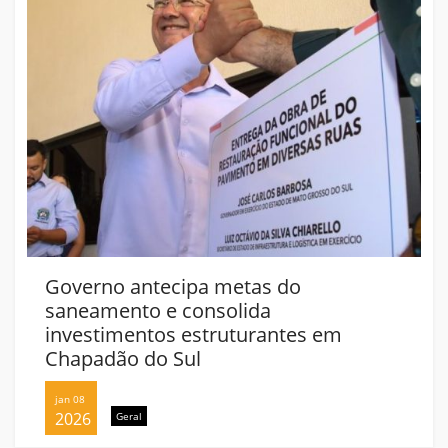
o antecipa metas do
Governo ant
ento e consolida
saneamento 
imentos estruturantes em
investimento
ão do Sul
Chapadão do
jan 08
2026
Geral
Geral