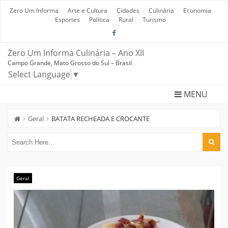
Skip
to
Zero Um Informa
Arte e Cultura
Cidades
Culinária
Economia
content
Esportes
Política
Rural
Turismo
Zero Um Informa Culinária – Ano XII
Campo Grande, Mato Grosso do Sul – Brasil
Select Language
▼
MENU
Geral
BATATA RECHEADA E CROCANTE
Geral