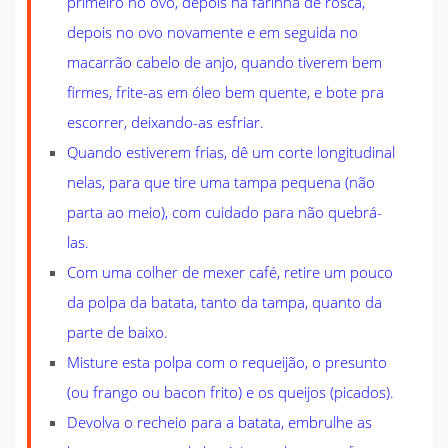
primeiro no ovo, depois na farinha de rosca,
depois no ovo novamente e em seguida no
macarrão cabelo de anjo, quando tiverem bem
firmes, frite-as em óleo bem quente, e bote pra
escorrer, deixando-as esfriar.
Quando estiverem frias, dê um corte longitudinal
nelas, para que tire uma tampa pequena (não
parta ao meio), com cuidado para não quebrá-
las.
Com uma colher de mexer café, retire um pouco
da polpa da batata, tanto da tampa, quanto da
parte de baixo.
Misture esta polpa com o requeijão, o presunto
(ou frango ou bacon frito) e os queijos (picados).
Devolva o recheio para a batata, embrulhe as