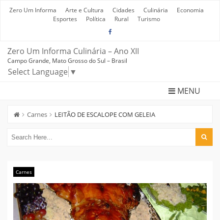
Skip
to
Zero Um Informa
Arte e Cultura
Cidades
Culinária
Economia
content
Esportes
Política
Rural
Turismo
Zero Um Informa Culinária – Ano XII
Campo Grande, Mato Grosso do Sul – Brasil
Select Language
▼
MENU
Carnes
LEITÃO DE ESCALOPE COM GELEIA
Carnes