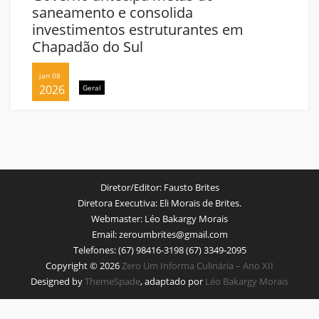
saneamento e consolida
investimentos estruturantes em
Chapadão do Sul
jan 08
2026
Geral
Diretor/Editor:
Fausto Brites
Diretora Executiva:
Eli Morais de Brites.
Webmaster:
Léo Bakargy Morais
Email:
zeroumbrites@gmail.com
Telefones:
(67) 98416-3198 (67) 3349-2095
Copyright © 2026
Zero Um Informa Culinária – Ano XII
Designed by
ThemeSpade
, adaptado por
Léo Bakargy Morais