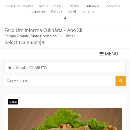
Skip
to
Zero Um Informa
Arte e Cultura
Cidades
Culinária
Economia
content
Esportes
Política
Rural
Turismo
Zero Um Informa Culinária – Ano XII
Campo Grande, Mato Grosso do Sul – Brasil
Select Language
▼
MENU
Geral
CHARUTO
Geral