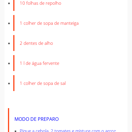
10 folhas de repolho
1 colher de sopa de manteiga
2 dentes de alho
1 l de água fervente
1 colher de sopa de sal
MODO DE PREPARO
Pique a cebola, 2 tomates e misture com o arroz