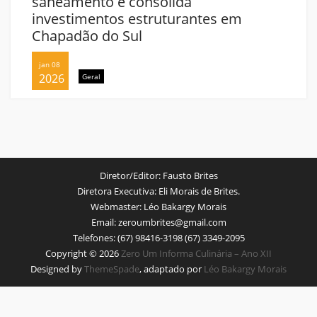
saneamento e consolida
investimentos estruturantes em
Chapadão do Sul
jan 08
2026
Geral
Diretor/Editor:
Fausto Brites
Diretora Executiva:
Eli Morais de Brites.
Webmaster:
Léo Bakargy Morais
Email:
zeroumbrites@gmail.com
Telefones:
(67) 98416-3198 (67) 3349-2095
Copyright © 2026
Zero Um Informa Culinária – Ano XII
Designed by
ThemeSpade
, adaptado por
Léo Bakargy Morais