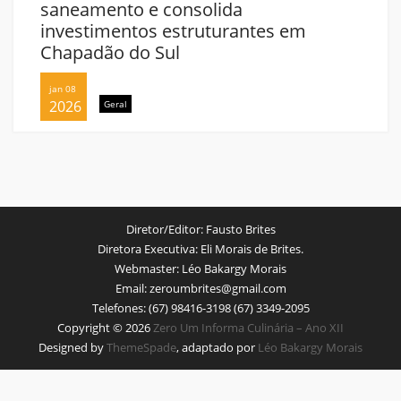
saneamento e consolida
investimentos estruturantes em
Chapadão do Sul
jan 08
2026
Geral
Diretor/Editor:
Fausto Brites
Diretora Executiva:
Eli Morais de Brites.
Webmaster:
Léo Bakargy Morais
Email:
zeroumbrites@gmail.com
Telefones:
(67) 98416-3198 (67) 3349-2095
Copyright © 2026
Zero Um Informa Culinária – Ano XII
Designed by
ThemeSpade
, adaptado por
Léo Bakargy Morais