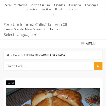
Skip
to
Zero Um Informa
Arte e Cultura
Cidades
Culinária
Economia
content
Esportes
Política
Rural
Turismo
Zero Um Informa Culinária – Ano XII
Campo Grande, Mato Grosso do Sul – Brasil
Select Language
▼
MENU
Geral
ESFIHA DE CARNE ADAPTADA
Geral