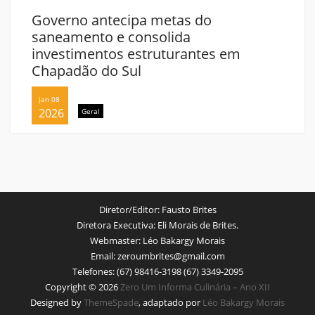
Governo antecipa metas do
saneamento e consolida
investimentos estruturantes em
Chapadão do Sul
jan 08
2026
Geral
Diretor/Editor:
Fausto Brites
Diretora Executiva:
Eli Morais de Brites.
Webmaster:
Léo Bakargy Morais
Email:
zeroumbrites@gmail.com
Telefones:
(67) 98416-3198 (67) 3349-2095
Copyright © 2026
Zero Um Informa Culinária – Ano XII
Designed by
ThemeSpade
, adaptado por
Léo Bakargy Morais