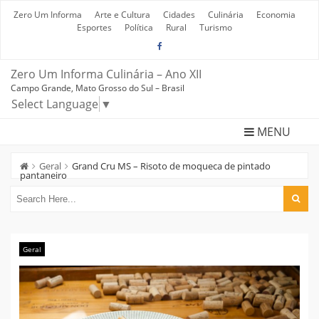
Skip
to
Zero Um Informa
Arte e Cultura
Cidades
Culinária
Economia
content
Esportes
Política
Rural
Turismo
Zero Um Informa Culinária – Ano XII
Campo Grande, Mato Grosso do Sul – Brasil
Select Language
▼
MENU
Geral
Grand Cru MS – Risoto de moqueca de pintado
pantaneiro
Geral