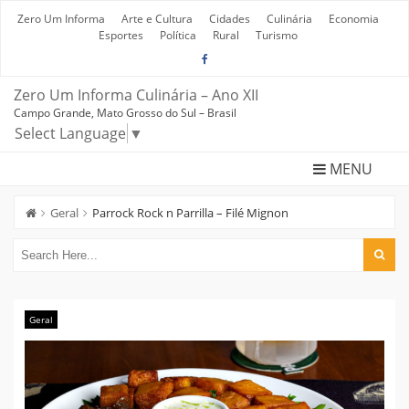
Skip
to
Zero Um Informa
Arte e Cultura
Cidades
Culinária
Economia
content
Esportes
Política
Rural
Turismo
Zero Um Informa Culinária – Ano XII
Campo Grande, Mato Grosso do Sul – Brasil
Select Language
▼
MENU
Geral
Parrock Rock n Parrilla – Filé Mignon
Geral