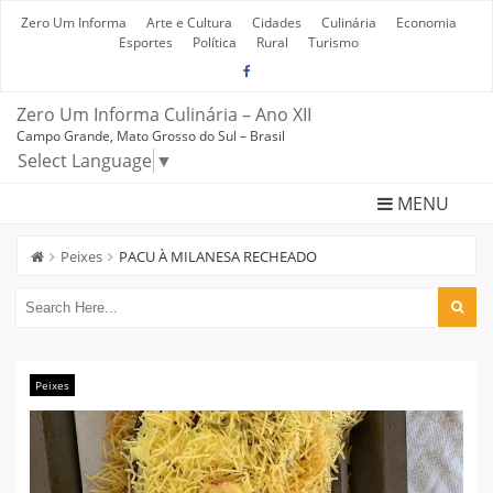
Skip
to
Zero Um Informa
Arte e Cultura
Cidades
Culinária
Economia
content
Esportes
Política
Rural
Turismo
Zero Um Informa Culinária – Ano XII
Campo Grande, Mato Grosso do Sul – Brasil
Select Language
▼
MENU
Peixes
PACU À MILANESA RECHEADO
Peixes