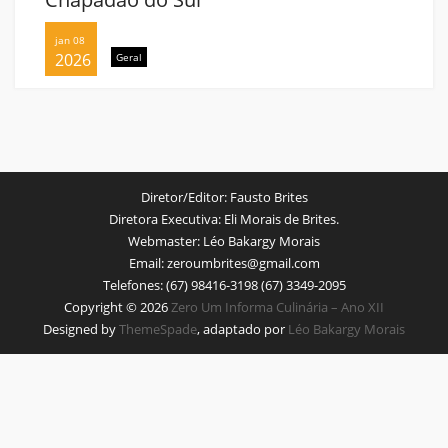
jan 08
2026
Geral
Diretor/Editor:
Fausto Brites
Diretora Executiva:
Eli Morais de Brites.
Webmaster:
Léo Bakargy Morais
Email:
zeroumbrites@gmail.com
Telefones:
(67) 98416-3198 (67) 3349-2095
Copyright © 2026
Zero Um Informa Culinária – Ano XII
Designed by
ThemeSpade
, adaptado por
Léo Bakargy Morais