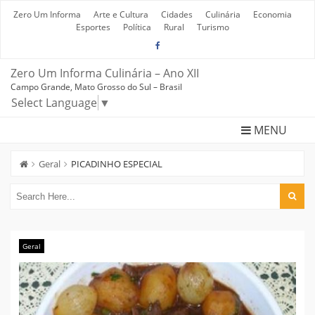
Skip
to
Zero Um Informa
Arte e Cultura
Cidades
Culinária
Economia
content
Esportes
Política
Rural
Turismo
Zero Um Informa Culinária – Ano XII
Campo Grande, Mato Grosso do Sul – Brasil
Select Language
▼
MENU
Geral
PICADINHO ESPECIAL
Geral