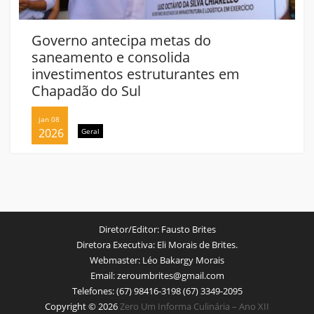
Governo antecipa metas do
saneamento e consolida
investimentos estruturantes em
Chapadão do Sul
jan 08
2026
Geral
Diretor/Editor:
Fausto Brites
Diretora Executiva:
Eli Morais de Brites.
Webmaster:
Léo Bakargy Morais
Email:
zeroumbrites@gmail.com
Telefones:
(67) 98416-3198 (67) 3349-2095
Copyright © 2026
Zero Um Informa Culinária – Ano XII