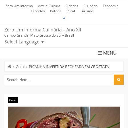
Skip
to
Zero Um Informa
Arte e Cultura
Cidades
Culinária
Economia
content
Esportes
Política
Rural
Turismo
Zero Um Informa Culinária – Ano XII
Campo Grande, Mato Grosso do Sul – Brasil
Select Language
▼
MENU
Geral
PICANHA INVERTIDA RECHEADA EM CROSTATA
Geral