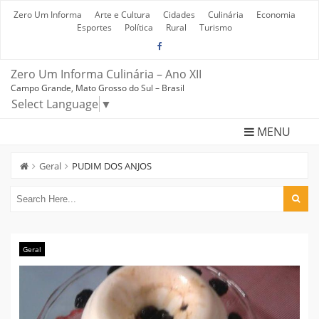
Skip
to
Zero Um Informa
Arte e Cultura
Cidades
Culinária
Economia
content
Esportes
Política
Rural
Turismo
Zero Um Informa Culinária – Ano XII
Campo Grande, Mato Grosso do Sul – Brasil
Select Language
▼
MENU
Geral
PUDIM DOS ANJOS
Geral