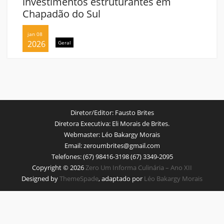
investimentos estruturantes em
Chapadão do Sul
jan 08
2026
Geral
Diretor/Editor:
Fausto Brites
Diretora Executiva:
Eli Morais de Brites.
Webmaster:
Léo Bakargy Morais
Email:
zeroumbrites@gmail.com
Telefones:
(67) 98416-3198 (67) 3349-2095
Copyright © 2026
Zero Um Informa Culinária – Ano XII
Designed by
ThemeSpade
, adaptado por
Léo Bakargy Morais