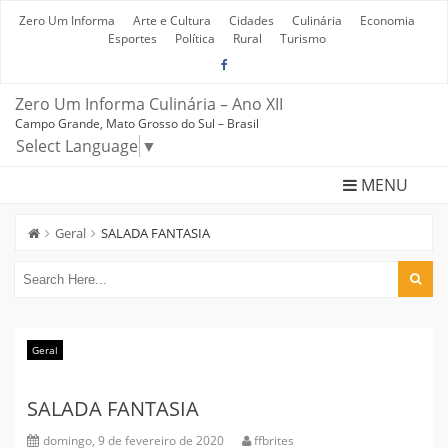
Skip
to
Zero Um Informa
Arte e Cultura
Cidades
Culinária
Economia
content
Esportes
Política
Rural
Turismo
Zero Um Informa Culinária – Ano XII
Campo Grande, Mato Grosso do Sul – Brasil
Select Language
▼
MENU
Geral
SALADA FANTASIA
Geral
SALADA FANTASIA
domingo, 9 de fevereiro de 2020
ffbrites