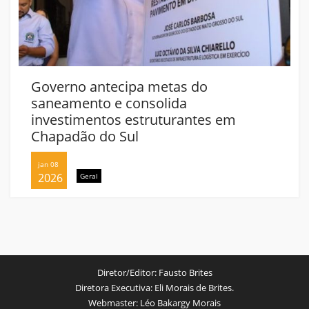
Governo antecipa metas do
saneamento e consolida
investimentos estruturantes em
Chapadão do Sul
jan 08
2026
Geral
Diretor/Editor:
Fausto Brites
Diretora Executiva:
Eli Morais de Brites.
Webmaster:
Léo Bakargy Morais