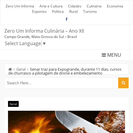
Skip
to
Zero Um Informa
Arte e Cultura
Cidades
Culinária
Economia
content
Esportes
Política
Rural
Turismo
Zero Um Informa Culinária – Ano XII
Campo Grande, Mato Grosso do Sul – Brasil
Select Language
▼
MENU
Geral
Senar traz para Expogrande, durante 11 dias, cursos
de churrasco a pilotagem de drone e embelezamento
Geral