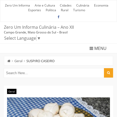
Skip
to
Zero Um Informa
Arte e Cultura
Cidades
Culinária
Economia
content
Esportes
Política
Rural
Turismo
Zero Um Informa Culinária – Ano XII
Campo Grande, Mato Grosso do Sul – Brasil
Select Language
▼
MENU
Geral
SUSPIRO CASEIRO
Geral