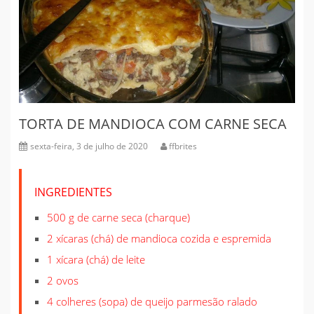
TORTA DE MANDIOCA COM CARNE SECA
sexta-feira, 3 de julho de 2020
ffbrites
INGREDIENTES
500 g de carne seca (charque)
2 xícaras (chá) de mandioca cozida e espremida
1 xícara (chá) de leite
2 ovos
4 colheres (sopa) de queijo parmesão ralado