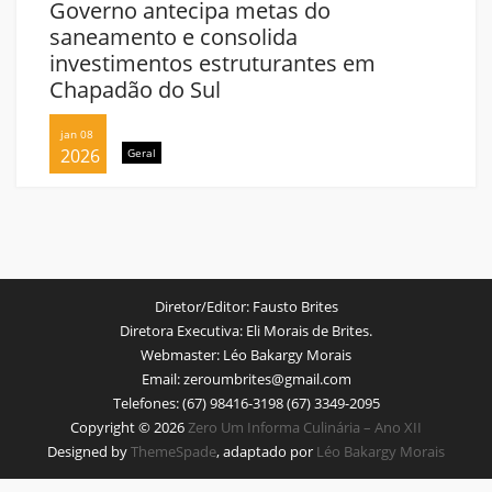
Governo antecipa metas do
saneamento e consolida
investimentos estruturantes em
Chapadão do Sul
jan 08
2026
Geral
Diretor/Editor:
Fausto Brites
Diretora Executiva:
Eli Morais de Brites.
Webmaster:
Léo Bakargy Morais
Email:
zeroumbrites@gmail.com
Telefones:
(67) 98416-3198 (67) 3349-2095
Copyright © 2026
Zero Um Informa Culinária – Ano XII
Designed by
ThemeSpade
, adaptado por
Léo Bakargy Morais