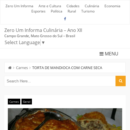
Skip
to
Zero Um Informa
Arte e Cultura
Cidades
Culinária
Economia
content
Esportes
Política
Rural
Turismo
Zero Um Informa Culinária – Ano XII
Campo Grande, Mato Grosso do Sul – Brasil
Select Language
▼
MENU
Carnes
TORTA DE MANDIOCA COM CARNE SECA
Carnes
Geral