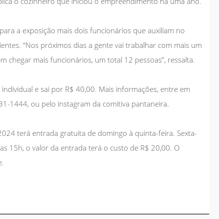
xplica o cozinheiro que iniciou o empreendimento há uma ano.
para a exposição mais dois funcionários que auxiliam no
entes. “Nos próximos dias a gente vai trabalhar com mais um
m chegar mais funcionários, um total 12 pessoas”, ressalta.
é individual e sai por R$ 40,00. Mais informações, entre em
31-1444, ou pelo instagram da comitiva pantaneira.
024 terá entrada gratuita de domingo à quinta-feira. Sexta-
das 15h, o valor da entrada terá o custo de R$ 20,00. O
e.