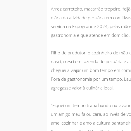
Arroz carreteiro, macarrão tropeiro, feij
diária da atividade pecuária em comitiva
servida na Expogrande 2024, pelas mãos
gastronomia e que atende em domicílio.
Filho de produtor, o cozinheiro de mão 
nasci, cresci em fazenda de pecuária e 
cheguei a viajar um bom tempo em comiti
Fora da gastronomia por um tempo, Laur
agregasse valor à culinária local.
“Fiquei um tempo trabalhando na lavou
um amigo meu falou cara, ao invés de v
amei cozinhar e amo a cultura pantaneira