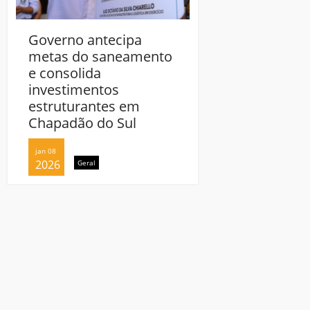
Governo antecipa
Governo antecip
metas do saneamento
metas do sanea
e consolida
e consolida
investimentos
investimentos
estruturantes em
estruturantes e
Chapadão do Sul
Chapadão do Sul
jan 08
jan 08
2026
2026
Geral
Geral