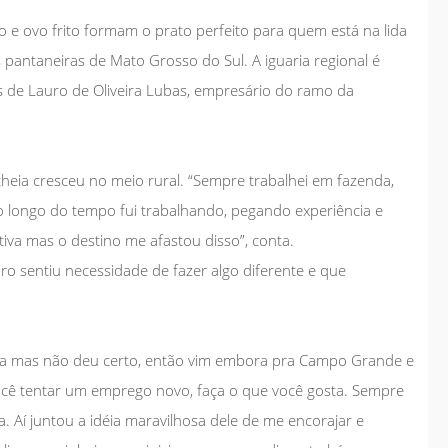
ão e ovo frito formam o prato perfeito para quem está na lida
s pantaneiras de Mato Grosso do Sul. A iguaria regional é
 de Lauro de Oliveira Lubas, empresário do ramo da
cheia cresceu no meio rural. “Sempre trabalhei em fazenda,
ao longo do tempo fui trabalhando, pegando experiência e
va mas o destino me afastou disso”, conta.
o sentiu necessidade de fazer algo diferente e que
ra mas não deu certo, então vim embora pra Campo Grande e
ocê tentar um emprego novo, faça o que você gosta. Sempre
. Aí juntou a idéia maravilhosa dele de me encorajar e