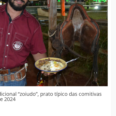
Governo antecipa
metas do saneamento
e consolida
investimentos
estruturantes em
Chapadão do Sul
jan 08
2026
Geral
cional “zoiudo”, prato típico das comitivas
e 2024