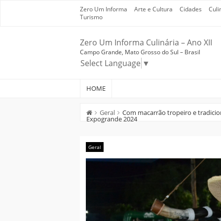
Skip
Zero Um Informa
Arte e Cultura
Cidades
Culi
to
Turismo
content
Zero Um Informa Culinária – Ano XII
Campo Grande, Mato Grosso do Sul – Brasil
Select Language
▼
HOME
Geral
Com macarrão tropeiro e tradicio
Expogrande 2024
Geral