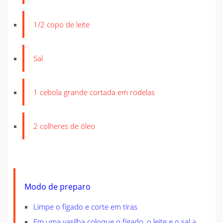
1/2 copo de leite
Sal
1 cebola grande cortada em rodelas
2 colheres de óleo
Modo de preparo
Limpe o fígado e corte em tiras
Em uma vasilha coloque o fígado, o leite e o sal a