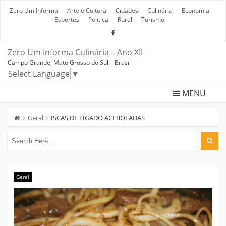
Skip
to
Zero Um Informa
Arte e Cultura
Cidades
Culinária
Economia
content
Esportes
Política
Rural
Turismo
Zero Um Informa Culinária – Ano XII
Campo Grande, Mato Grosso do Sul – Brasil
Select Language
▼
MENU
Geral
ISCAS DE FÍGADO ACEBOLADAS
Geral