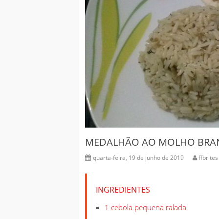
G
m
e
i
e
C
MEDALHÃO AO MOLHO BRA
quarta-feira, 19 de junho de 2019
ffbrites
INGREDIENTES
1 cebola pequena ralada