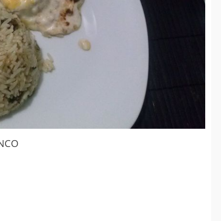
overno antecipa
Governo antecipa
etas do saneamento
metas do saneamento
 consolida
e consolida
nvestimentos
investimentos
struturantes em
estruturantes em
hapadão do Sul
Chapadão do Sul
jan 08
jan 08
2026
2026
Geral
Geral
NCO