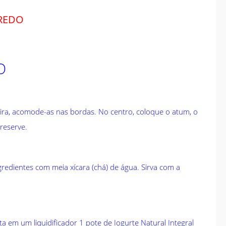
GREDO
O
eira, acomode-as nas bordas. No centro, coloque o atum, o
reserve.
gredientes com meia xícara (chá) de água. Sirva com a
 em um liquidificador 1 pote de Iogurte Natural Integral