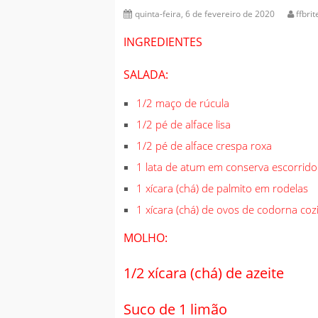
quinta-feira, 6 de fevereiro de 2020
ffbrit
INGREDIENTES
SALADA:
1/2 maço de rúcula
1/2 pé de alface lisa
1/2 pé de alface crespa roxa
1 lata de atum em conserva escorrido
1 xícara (chá) de palmito em rodelas
1 xícara (chá) de ovos de codorna co
MOLHO:
1/2 xícara (chá) de azeite
Suco de 1 limão