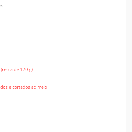
es
Governo antecipa
metas do saneamento
e consolida
investimentos
estruturantes em
Chapadão do Sul
jan 08
 (cerca de 170 g)
2026
Geral
zidos e cortados ao meio