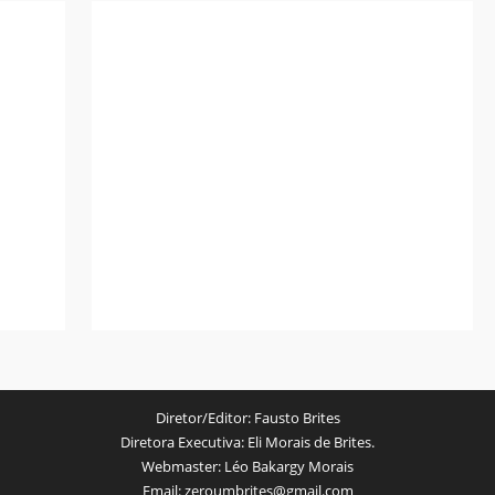
Diretor/Editor:
Fausto Brites
Diretora Executiva:
Eli Morais de Brites.
Webmaster:
Léo Bakargy Morais
Email:
zeroumbrites@gmail.com