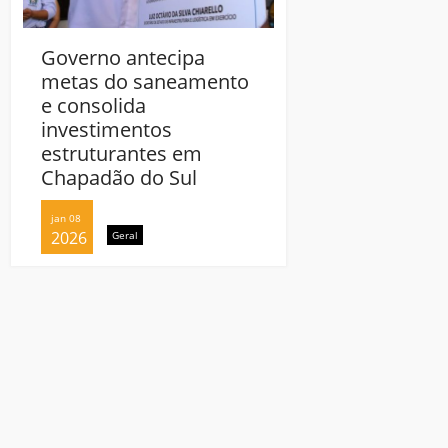
Governo antecipa
Governo antecip
metas do saneamento
metas do sanea
e consolida
e consolida
investimentos
investimentos
estruturantes em
estruturantes e
Chapadão do Sul
Chapadão do Sul
jan 08
jan 08
2026
2026
Geral
Geral